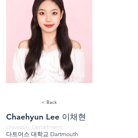
< Back
Chaehyun Lee 이채현
University Department
다트머스 대학교 Dartmouth