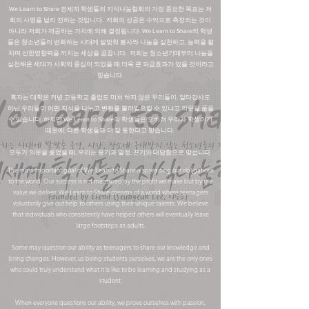
We Learn to Share 전세계 학생들의 지식나눔협회의 가장 중요한 목표는 저
희의 사명을 널리 전하는 것입니다. 저희의 성공은 수익으로 측정되는 것이
아니라 저희가 제공하는 가치에 의해 결정됩니다. We Learn to Share의 학생
들은 청소년들이 변화하는 시대에 발맞춰 봉사와 나눔을 실천하고, 능력을 펼
치며 선한영향력을 끼치는 세상을 꿈꿉니다. 저희는 청소년기때부터 나눔을
실천해온 세대가 사회의 중심이 되었을 때 더욱 큰 파급효과가 있을 것이라고
믿습니다.
혹자는 대학은 커녕 고등학교 졸업도 미처 하지 않은 우리들이, 일타강사도
아닌 우리들이 어떤 지식을 나누고 변화를 불러일으킬 수 있냐고 의문을 품을
수 있습니다. 하지만 We Learn to Share의 학생들은 오히려 우리가 학생이기
때문에, 다른 학생들과 더 잘 통한다고 믿습니다.
모두가 의문을 품었을 때, 우리는 용기과 열정, 끈기와 대담함으로 맞섭니다.
The most important goal of We Learn to Share is spreading our obligations
to the world. Our success is not measured by the profit we make but by the
value we deliver. We Learn to Share dreams of a world where teenagers
voluntarily give out help to others using their unique talents. We believe
that individuals who consistently have helped others will eventually leave
large footsteps as adults.
Some may question our ability as teenagers to share our knowledge and
bring changes. However, us being students ourselves, we are the only ones
who could truly understand what it is like to be learning and studying as a
student.
When everyone questions our ability, we prove ourselves with passion,